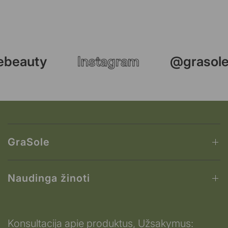
ebeauty
Instagram
@grasole
GraSole
Naudinga žinoti
Konsultacija apie produktus, Užsakymus: