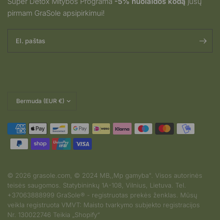
Super Detox Mitybos Programa
-5% nuolaidos kodą
jūsų
pirmam GraSole apsipirkimui!
El. paštas
Pakeisti
šalį
© 2026 grasole.com, © 2024 MB,,Mp gamyba". Visos autorinės
teisės saugomos. Statybininkų 1A-108, Vilnius, Lietuva. Tel.
2026-08-05
+37063888999 GraSole® - registruotas prekės ženklas. Mūsų
D.K iš Lithuania
veikla registruota VMVT: Maisto tvarkymo subjekto registracijos
įvertino produktą
Nr. 130022746 Teikia „Shopify“
Jūsų papildus