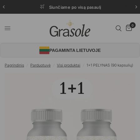
Siunčiame po visą pasaulį
0
PAGAMINTA LIETUVOJE
Pagrindinis
/
Parduotuvė
/
Visi produktai
/
1+1 PELYNAS (90 kapsulių)