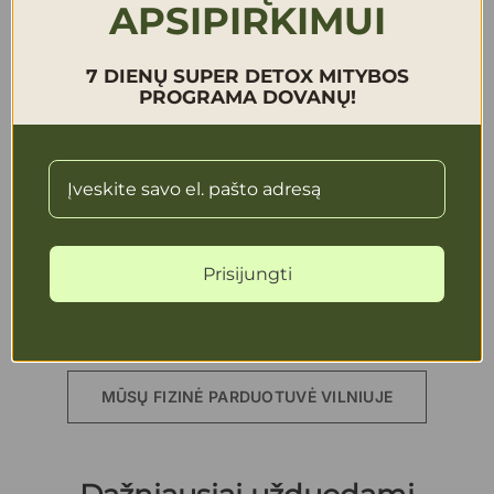
APSIPIRKIMUI
Klientų aptarnavimo laikas:
7 DIENŲ SUPER DETOX MITYBOS
PROGRAMA DOVANŲ!
Darbo laikas: I-IV: 9:00-18:00
Penktadieni: 9:00-17:00
VI-VII: Nedirbame
Arba apsilankykite Mūsų parduotuvėje ir mes
Prisijungti
padėsime Jums išsirinkti Jums tinkančius
produktus.
MŪSŲ FIZINĖ PARDUOTUVĖ VILNIUJE