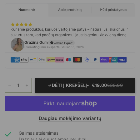
DĖTI Į KREPŠELĮ
€19.00
€38.00
Daugiau mokėjimo variantų
Galimas atsiėmimas
Dažniausiai suruošiamas per 4val.