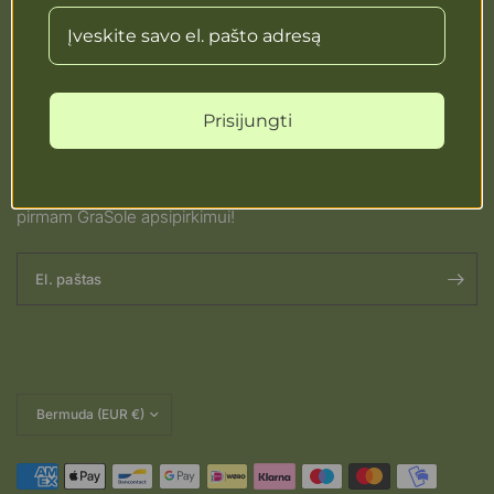
Naujienlaiškis
Prisijunkite prie GraSole naujienlaiškio! Išskirtiniai pasiūlymai
ir naujienos kiekvieną savaitę.
Prisijungti
Naujiems prenumeratoriams dovanojame el. knygą: 7 Dienų
Super Detox Mitybos Programa
-5% nuolaidos kodą
jūsų
pirmam GraSole apsipirkimui!
El. paštas
Pakeisti
šalį