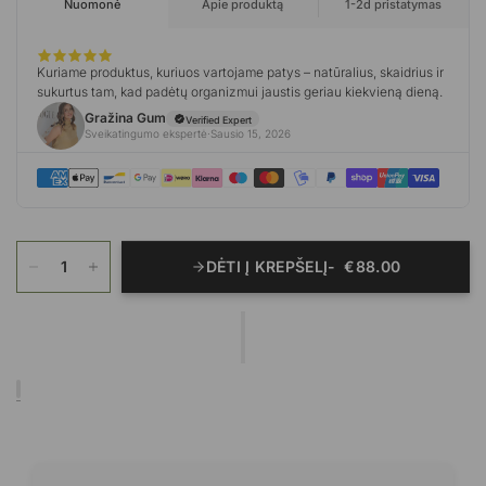
DĖTI Į KREPŠELĮ
€88.00