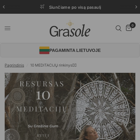
Siunčiame po visą pasaulį
0
PAGAMINTA LIETUVOJE
Pagrindinis
/
10 MEDITACIJŲ rinkinys🧘‍♀️