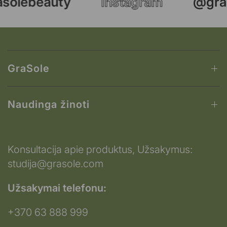
solebeauty
Instagram
@gras
GraSole
Naudinga žinoti
Konsultacija apie produktus, Užsakymus:
studija@grasole.com
Užsakymai telefonu:
+370 63 888 999