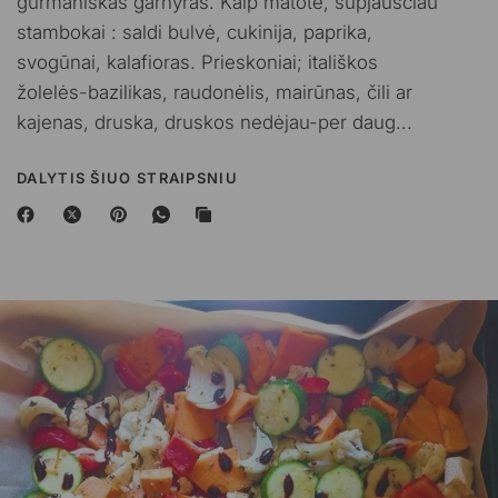
gurmaniškas garnyras. Kaip matote, supjausčiau
stambokai : saldi bulvė, cukinija, paprika,
svogūnai, kalafioras. Prieskoniai; itališkos
žolelės-bazilikas, raudonėlis, mairūnas, čili ar
kajenas, druska, druskos nedėjau-per daug...
DALYTIS ŠIUO STRAIPSNIU