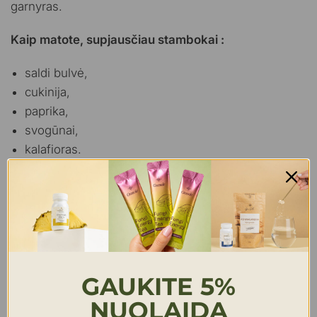
garnyras.
Kaip matote, supjausčiau stambokai :
saldi bulvė,
cukinija,
paprika,
svogūnai,
kalafioras.
Prieskoniai; itališkos žolelės-bazilikas, raudonėlis,
mairūnas, čili ar kajenas, druska, druskos nedėjau-
per daug suminkštės daržovės, apšlaksčiau aliejumi.
Kepame orkaitėje apie pusvalandį ar trumpiau.
Galima valgyti su raugintais agurkais ar su šviežių
GAUKITE 5%
daržovių salotomis. taip pat labai tinka su lęšiais.
NUOLAIDĄ