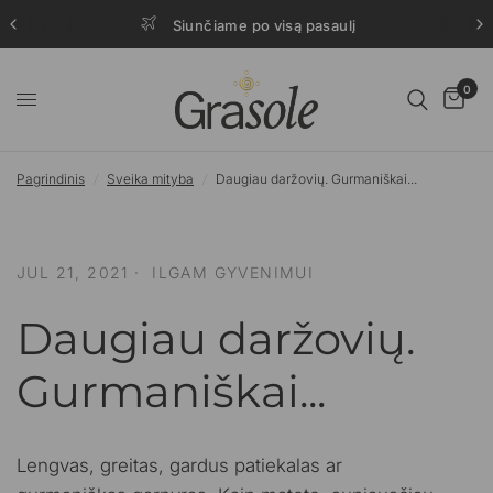
Siunčiame po visą pasaulį
0
Pagrindinis
/
Sveika mityba
/
Daugiau daržovių. Gurmaniškai...
JUL 21, 2021
ILGAM GYVENIMUI
Daugiau daržovių.
Gurmaniškai...
Lengvas, greitas, gardus patiekalas ar