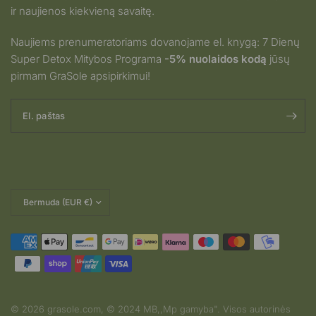
ir naujienos kiekvieną savaitę.
Naujiems prenumeratoriams dovanojame el. knygą: 7 Dienų
Super Detox Mitybos Programa
-5% nuolaidos kodą
jūsų
pirmam GraSole apsipirkimui!
El. paštas
Pakeisti
šalį
© 2026 grasole.com, © 2024 MB,,Mp gamyba". Visos autorinės