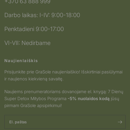
+370 63 888 999
Darbo laikas: I-IV: 9:00-18:00
Penktadieni 9:00-17:00
VI-VII: Nedirbame
Naujienlaiškis
Prisijunkite prie GraSole naujienlaiškio! Išskirtiniai pasiūlymai
ir naujienos kiekvieną savaitę.
Naujiems prenumeratoriams dovanojame el. knygą: 7 Dienų
Super Detox Mitybos Programa
-5% nuolaidos kodą
jūsų
pirmam GraSole apsipirkimui!
El. paštas