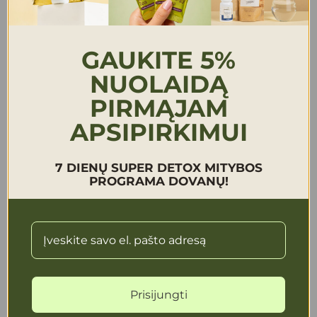
GAUKITE 5%
NUOLAIDĄ
PIRMĄJAM
Reikės:
Cukinijų šiaudelių,
APSIPIRKIMUI
Raudonos paprikos,
Šampinjonų,
7 DIENŲ SUPER DETOX MITYBOS
Kalendros, kajeno ar čili paprikų.
PROGRAMA DOVANŲ!
Kokoso pieno:
– Galima sriubytę ruošti su kokoso pienu pirktu
parduotuvėje, tačiau toks pienas per ilgai kaitintas.
– Galima paruošti savo kokoso pieną: sumalti šviežų
kokoso riešutą su vandeniu. Pieno vientisumui ir
tirštumui palaikyti, maliau kartu su 1v.š maltų auksinių
Prisijungti
linų sėmenų (jie neturi duonos skonio ir kvapas