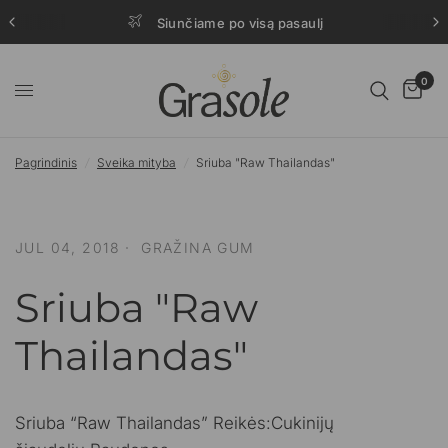
Siunčiame po visą pasaulį
0
Pagrindinis
/
Sveika mityba
/
Sriuba "Raw Thailandas"
JUL 04, 2018
GRAŽINA GUM
Sriuba "Raw
Thailandas"
Sriuba “Raw Thailandas” Reikės:Cukinijų