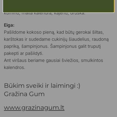
neutralus) laimo sultimis ir nutarkuotomis žievelėmis,
kuminu, malta kalendra, kajenu, druska.
Eiga:
Pašildome kokoso pieną, kad būtų gerokai šiltas,
karštokas ir sudedame cukinijų šiaudelius, raudoną
papriką, šampinjonus. Šampinjonus galit truputį
pakepti ar pašildyti.
Ant viršaus beriame gausiai šviežios, smulkintos
kalendros.
Būkim sveiki ir laimingi :)
Gražina Gum
www.grazinagum.lt