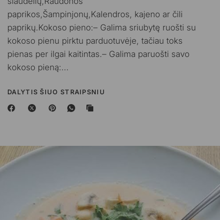
šiaudelių,Raudonos
paprikos,Šampinjonų,Kalendros, kajeno ar čili
paprikų.Kokoso pieno:– Galima sriubytę ruošti su
kokoso pienu pirktu parduotuvėje, tačiau toks
pienas per ilgai kaitintas.– Galima paruošti savo
kokoso pieną:...
DALYTIS ŠIUO STRAIPSNIU