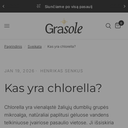
Siunčiame po visą pasaulį
0
Pagrindinis
/
Sveikata
/
Kas yra chlorella?
JAN 19, 2026
HENRIKAS SENKUS
Kas yra chlorella?
Chlorella yra vienaląstė žaliųjų dumblių grupės
mikroalga, natūraliai paplitusi gėluose vandens
telkiniuose įvairiose pasaulio vietose. Ji išsiskiria