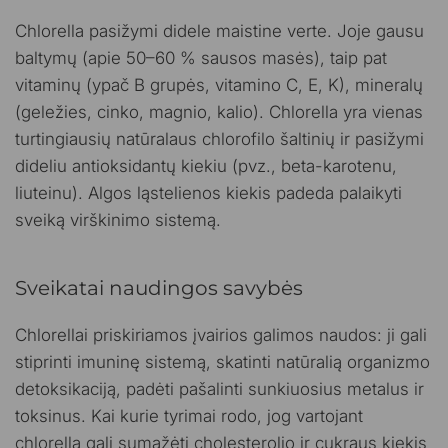
Chlorella pasižymi didele maistine verte. Joje gausu
baltymų (apie 50–60 % sausos masės), taip pat
vitaminų (ypač B grupės, vitamino C, E, K), mineralų
(geležies, cinko, magnio, kalio). Chlorella yra vienas
turtingiausių natūralaus chlorofilo šaltinių ir pasižymi
dideliu antioksidantų kiekiu (pvz., beta-karotenu,
liuteinu). Algos ląstelienos kiekis padeda palaikyti
sveiką virškinimo sistemą.
Sveikatai naudingos savybės
Chlorellai priskiriamos įvairios galimos naudos: ji gali
stiprinti imuninę sistemą, skatinti natūralią organizmo
detoksikaciją, padėti pašalinti sunkiuosius metalus ir
toksinus. Kai kurie tyrimai rodo, jog vartojant
chlorellą gali sumažėti cholesterolio ir cukraus kiekis