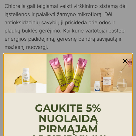
Chlorella gali teigiamai veikti virškinimo sistemą dėl
ląstelienos ir palaikyti žarnyno mikroflorą. Dėl
antioksidacinių savybių ji prisideda prie odos ir
plaukų būklės gerėjimo. Kai kurie vartotojai pastebi
energijos padidėjimą, geresnę bendrą savijautą ir
mažesnį nuovargį.
Naudojimas sporte ir aktyviam gyvenimui
Sportininkai ir aktyviai gyvenantys žmonės chlorellą
naudoja dėl baltymų ir mikroelementų gausos, kuri
gali padėti greičiau atstatyti raumenis po fizinio
GAUKITE 5%
krūvio. Chlorella gali prisidėti prie ištvermės
didinimo, o geležis ir kiti mineralai svarbūs energijos
NUOLAIDĄ
apykaitai bei bendrai organizmo funkcijai palaikyti.
PIRMĄJAM