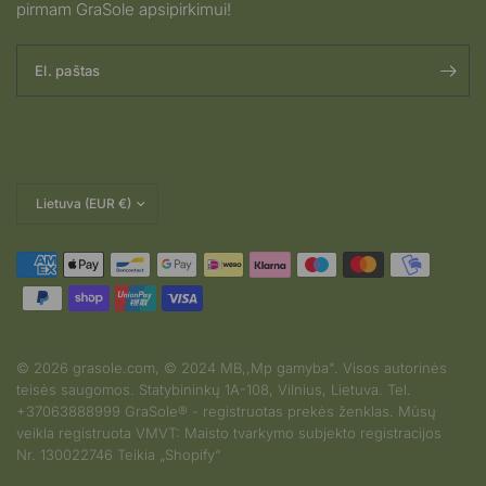
pirmam GraSole apsipirkimui!
El. paštas
Pakeisti
šalį
© 2026 grasole.com, © 2024 MB,,Mp gamyba". Visos autorinės
teisės saugomos. Statybininkų 1A-108, Vilnius, Lietuva. Tel.
2026-08-03
+37063888999 GraSole® - registruotas prekės ženklas. Mūsų
S.G iš Lithuania
veikla registruota VMVT: Maisto tvarkymo subjekto registracijos
įvertino produktą
Nr. 130022746 Teikia „Shopify“
Dar tik savaite
kaip vartoju