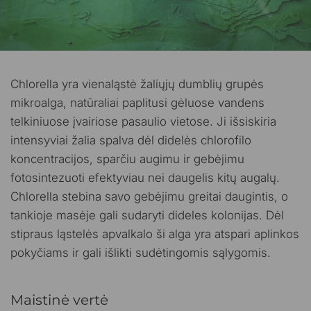
Chlorella yra vienaląstė žaliųjų dumblių grupės
mikroalga, natūraliai paplitusi gėluose vandens
telkiniuose įvairiose pasaulio vietose. Ji išsiskiria
intensyviai žalia spalva dėl didelės chlorofilo
koncentracijos, sparčiu augimu ir gebėjimu
fotosintezuoti efektyviau nei daugelis kitų augalų.
Chlorella stebina savo gebėjimu greitai daugintis, o
tankioje masėje gali sudaryti dideles kolonijas. Dėl
stipraus ląstelės apvalkalo ši alga yra atspari aplinkos
pokyčiams ir gali išlikti sudėtingomis sąlygomis.
Maistinė vertė