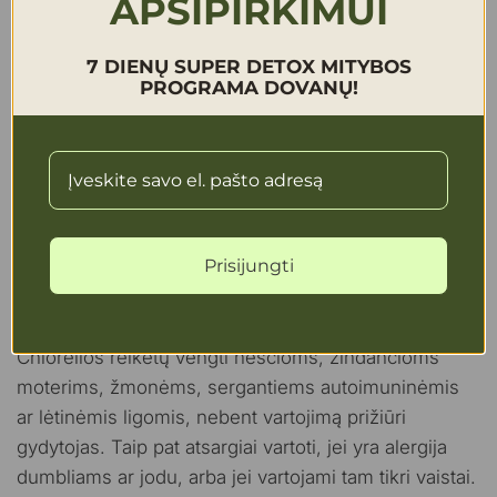
APSIPIRKIMUI
Galimas šalutinis poveikis
7 DIENŲ SUPER DETOX MITYBOS
Kai kuriems žmonėms vartojant chlorellą pasireiškia
PROGRAMA DOVANŲ!
virškinimo sutrikimai: pilvo pūtimas, dujų kaupimasis
ar viduriavimas. Galimos alerginės reakcijos –
bėrimai, niežulys. Chlorella gali sąveikauti su tam
tikrais vaistais, pavyzdžiui, imunosupresantais ar
kraujo krešėjimą veikiančiais preparatais.
Prisijungti
Vartojimo apribojimai ir kontraindikacijos
Chlorellos reikėtų vengti nėščioms, žindančioms
moterims, žmonėms, sergantiems autoimuninėmis
ar lėtinėmis ligomis, nebent vartojimą prižiūri
gydytojas. Taip pat atsargiai vartoti, jei yra alergija
dumbliams ar jodu, arba jei vartojami tam tikri vaistai.