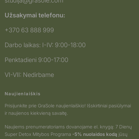
studija@grasole.com
Užsakymai telefonu:
+370 63 888 999
Darbo laikas: I-IV: 9:00-18:00
Penktadieni 9:00-17:00
VI-VII: Nedirbame
Naujienlaiškis
Prisijunkite prie GraSole naujienlaiškio! Išskirtiniai pasiūlymai
ir naujienos kiekvieną savaitę.
Naujiems prenumeratoriams dovanojame el. knygą: 7 Dienų
Super Detox Mitybos Programa
-5% nuolaidos kodą
jūsų