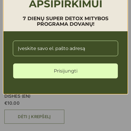
APSIPIRKIMUI
DĖTI Į KREPŠELĮ
DĖTI Į KREPŠELĮ
7 DIENŲ SUPER DETOX MITYBOS
PROGRAMA DOVANŲ!
Prisijungti
EL.KNYGA
RAW FOOD - WINTER
DISHES (EN)
€10.00
DĖTI Į KREPŠELĮ