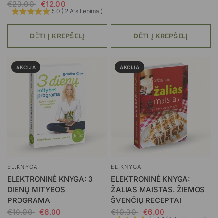
€20.00
€12.00
5.0 ( 2 Atsiliepimai)
DĖTI Į KREPŠELĮ
DĖTI Į KREPŠELĮ
AKCIJA
AKCIJA
EL.KNYGA
EL.KNYGA
ELEKTRONINĖ KNYGA: 3
ELEKTRONINĖ KNYGA:
DIENŲ MITYBOS
ŽALIAS MAISTAS. ŽIEMOS
PROGRAMA
ŠVENČIŲ RECEPTAI
€10.00
€6.00
€10.00
€6.00