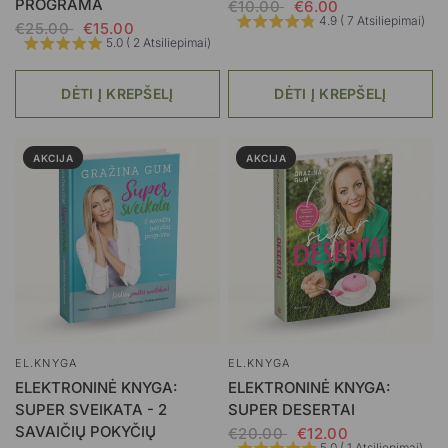
PROGRAMA
€10.00
€6.00
4.9 ( 7 Atsiliepimai)
€25.00
€15.00
5.0 ( 2 Atsiliepimai)
DĖTI Į KREPŠELĮ
DĖTI Į KREPŠELĮ
AKCIJA
AKCIJA
EL.KNYGA
EL.KNYGA
ELEKTRONINĖ KNYGA:
ELEKTRONINĖ KNYGA:
SUPER SVEIKATA - 2
SUPER DESERTAI
SAVAIČIŲ POKYČIŲ
€20.00
€12.00
5.0 ( 1 Atsiliepimai)