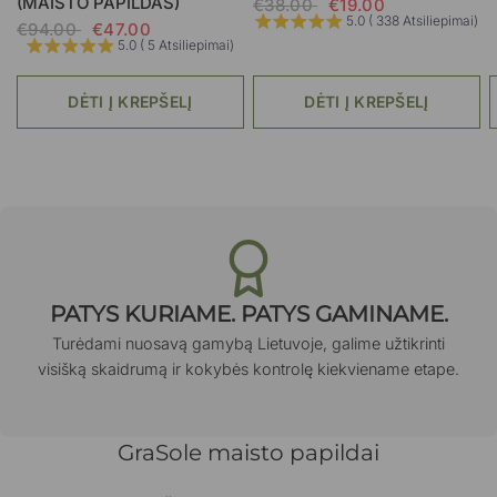
(MAISTO PAPILDAS)
€38.00
€19.00
5.0 ( 338 Atsiliepimai)
€94.00
€47.00
5.0 ( 5 Atsiliepimai)
DĖTI Į KREPŠELĮ
DĖTI Į KREPŠELĮ
PATYS KURIAME. PATYS GAMINAME.
Turėdami nuosavą gamybą Lietuvoje, galime užtikrinti
visišką skaidrumą ir kokybės kontrolę kiekviename etape.
GraSole maisto papildai