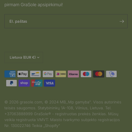
pirmam GraSole apsipirkimui!
El. paštas
Pakeisti
šalį
© 2026 grasole.com, © 2024 MB,,Mp gamyba". Visos autorinės
teisės saugomos. Statybininkų 1A-108, Vilnius, Lietuva. Tel.
2026-08-03
+37063888999 GraSole® - registruotas prekės ženklas. Mūsų
S.G iš Lithuania
veikla registruota VMVT: Maisto tvarkymo subjekto registracijos
įvertino produktą
Nr. 130022746 Teikia „Shopify“
Dar tik savaite
kaip vartoju