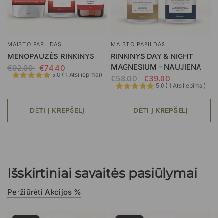
MAISTO PAPILDAS
MAISTO PAPILDAS
MENOPAUZĖS RINKINYS
RINKINYS DAY & NIGHT
MAGNESIUM - NAUJIENA
€92.99
€74.40
5.0 ( 1 Atsiliepimai)
€58.00
€39.00
5.0 ( 1 Atsiliepimai)
DĖTI Į KREPŠELĮ
DĖTI Į KREPŠELĮ
Išskirtiniai savaitės pasiūlymai
Peržiūrėti Akcijos %