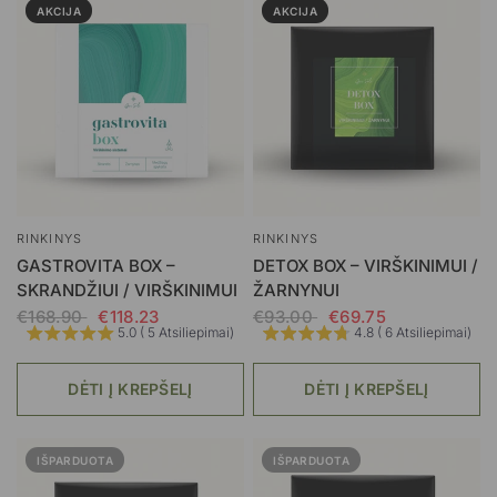
AKCIJA
AKCIJA
RINKINYS
RINKINYS
GASTROVITA BOX –
DETOX BOX – VIRŠKINIMUI /
SKRANDŽIUI / VIRŠKINIMUI
ŽARNYNUI
€168.90
€118.23
€93.00
€69.75
5.0 ( 5 Atsiliepimai)
4.8 ( 6 Atsiliepimai)
DĖTI Į KREPŠELĮ
DĖTI Į KREPŠELĮ
IŠPARDUOTA
IŠPARDUOTA