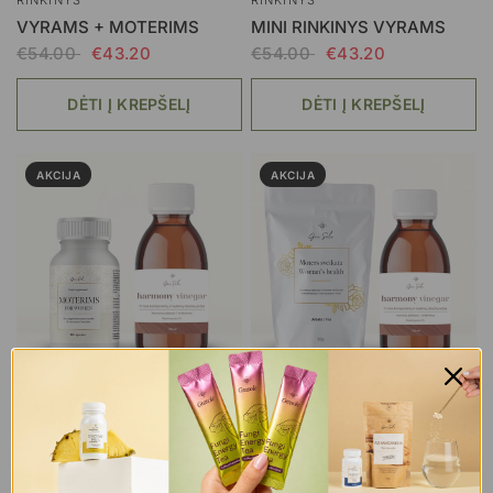
RINKINYS
RINKINYS
VYRAMS + MOTERIMS
MINI RINKINYS VYRAMS
€54.00
€43.20
€54.00
€43.20
DĖTI Į KREPŠELĮ
DĖTI Į KREPŠELĮ
AKCIJA
AKCIJA
RINKINYS
RINKINYS
MOTERIMS + HARMONY
WOMAN'S HEALTH TEA +
VINEGAR
HARMONY VINEGAR
€55.99
€44.79
€47.99
€38.39