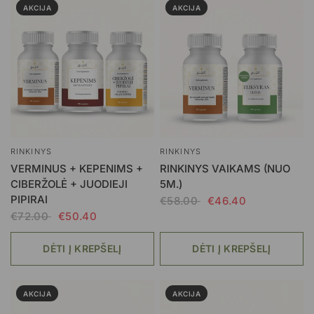
AKCIJA
AKCIJA
RINKINYS
RINKINYS
VERMINUS + KEPENIMS +
RINKINYS VAIKAMS (NUO
CIBERŽOLĖ + JUODIEJI
5M.)
PIPIRAI
€58.00
€46.40
€72.00
€50.40
DĖTI Į KREPŠELĮ
DĖTI Į KREPŠELĮ
AKCIJA
AKCIJA