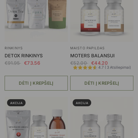
RINKINYS
MAISTO PAPILDAS
DETOX RINKINYS
MOTERS BALANSUI
€91.95
€73.56
€52.00
€44.20
4.7 ( 3 Atsiliepimai)
DĖTI Į KREPŠELĮ
DĖTI Į KREPŠELĮ
AKCIJA
AKCIJA