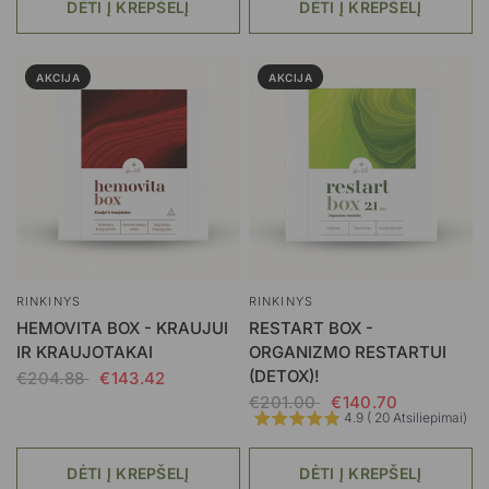
DĖTI Į KREPŠELĮ
DĖTI Į KREPŠELĮ
AKCIJA
AKCIJA
RINKINYS
RINKINYS
HEMOVITA BOX - KRAUJUI
RESTART BOX -
IR KRAUJOTAKAI
ORGANIZMO RESTARTUI
(DETOX)!
€204.88
€143.42
€201.00
€140.70
4.9 ( 20 Atsiliepimai)
DĖTI Į KREPŠELĮ
DĖTI Į KREPŠELĮ