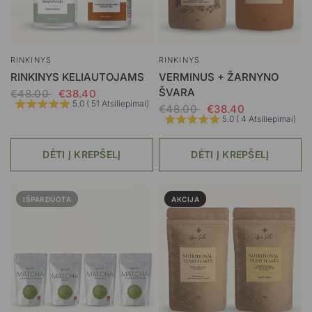
RINKINYS
RINKINYS
RINKINYS KELIAUTOJAMS
VERMINUS + ŽARNYNO
ŠVARA
€48.00
€38.40
5.0 ( 51 Atsiliepimai)
€48.00
€38.40
5.0 ( 4 Atsiliepimai)
DĖTI Į KREPŠELĮ
DĖTI Į KREPŠELĮ
IŠPARDUOTA
AKCIJA