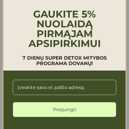
5.0 ( 1 Atsiliepimai)
5.0 ( 1 Atsiliepimai)
GAUKITE 5%
DĖTI Į KREPŠELĮ
DĖTI Į KREPŠELĮ
NUOLAIDĄ
PIRMĄJAM
IŠPARDUOTA
AKCIJA
APSIPIRKIMUI
7 DIENŲ SUPER DETOX MITYBOS
PROGRAMA DOVANŲ!
RINKINYS
RINKINYS
IMUNITETUI + IMMUNE
VERMINUS + PARALEX
VINEGAR
VINEGAR
Prisijungti
€55.99
€44.79
€55.99
€44.79
IŠPARDUOTA
DĖTI Į KREPŠELĮ