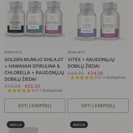
RINKINYS
RINKINYS
GOLDEN MUMIJO SHILAJIT
VITEX + RAUDONŲJŲ
+ HAWAIIAN SPIRULINA &
DOBILŲ ŽIEDAI
CHLORELLA + RAUDONŲJŲ
€44.95
€34.36
5.0 ( 4 Atsiliepimai)
DOBILŲ ŽIEDAI
€79.00
€55.30
5.0 ( 1 Atsiliepimai)
DĖTI Į KREPŠELĮ
DĖTI Į KREPŠELĮ
AKCIJA
AKCIJA