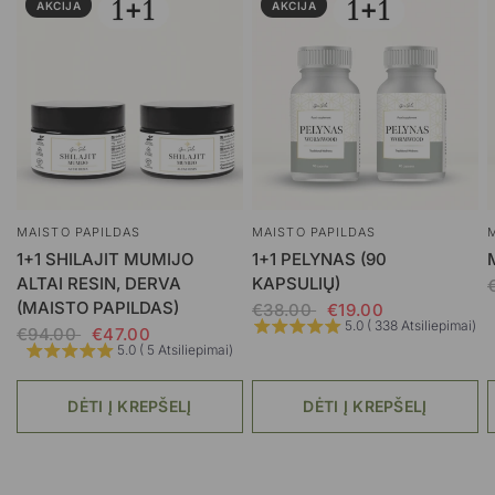
AKCIJA
AKCIJA
MAISTO PAPILDAS
MAISTO PAPILDAS
1+1 SHILAJIT MUMIJO
1+1 PELYNAS (90
ALTAI RESIN, DERVA
KAPSULIŲ)
(MAISTO PAPILDAS)
€38.00
€19.00
5.0 ( 338 Atsiliepimai)
€94.00
€47.00
5.0 ( 5 Atsiliepimai)
DĖTI Į KREPŠELĮ
DĖTI Į KREPŠELĮ