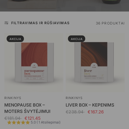
FILTRAVIMAS IR RŪŠIAVIMAS
36 PRODUKTAI
AKCIJA
AKCIJA
RINKINYS
RINKINYS
MENOPAUSE BOX –
LIVER BOX – KEPENIMS
MOTERS ŠVYTĖJIMUI
€238.94
€167.26
€181.94
€121.45
5.0 ( 1 Atsiliepimai)