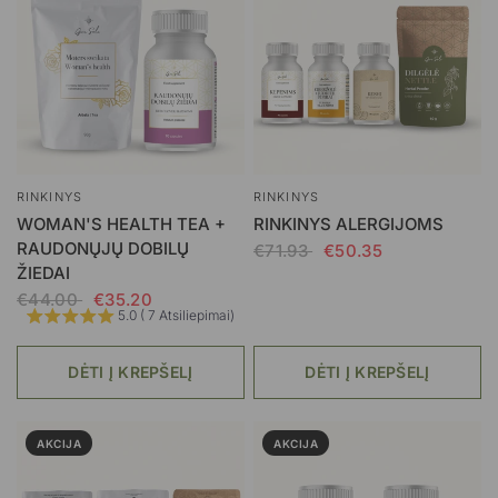
RINKINYS
RINKINYS
WOMAN'S HEALTH TEA +
RINKINYS ALERGIJOMS
RAUDONŲJŲ DOBILŲ
€71.93
€50.35
ŽIEDAI
€44.00
€35.20
5.0 ( 7 Atsiliepimai)
DĖTI Į KREPŠELĮ
DĖTI Į KREPŠELĮ
AKCIJA
AKCIJA