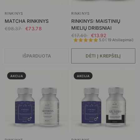
RINKINYS
RINKINYS
MATCHA RINKINYS
RINKINYS: MAISTINIŲ
MIELIŲ DRIBSNIAI
€98.37
€73.78
€17.40
€13.92
5.0 ( 19 Atsiliepimai)
IŠPARDUOTA
DĖTI Į KREPŠELĮ
AKCIJA
AKCIJA