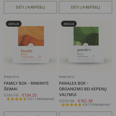
DĖTI Į KREPŠELĮ
DĖTI Į KREPŠELĮ
AKCIJA
AKCIJA
RINKINYS
RINKINYS
FAMILY BOX - RINKINYS
PARALEX BOX -
ŠEIMAI
ORGANIZMO BEI KEPENŲ
VALYMUI
€191.78
€134.25
5.0 ( 1 Atsiliepimai)
€231.98
€162.38
4.8 ( 5 Atsiliepimai)