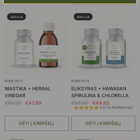
AKCIJA
AKCIJA
RINKINYS
RINKINYS
MASTIKA + HERBAL
ELIKSYRAS + HAWAIIAN
VINEGAR
SPIRULINA & CHLORELLA
€59.99
€47.99
€56.00
€44.80
5.0 ( 6 Atsiliepimai)
DĖTI Į KREPŠELĮ
DĖTI Į KREPŠELĮ