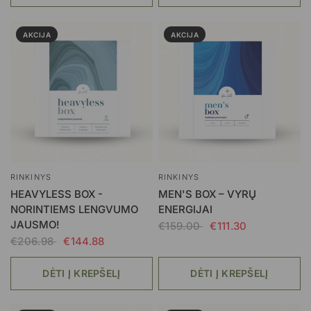
AKCIJA
AKCIJA
RINKINYS
RINKINYS
HEAVYLESS BOX -
MEN'S BOX – VYRŲ
NORINTIEMS LENGVUMO
ENERGIJAI
JAUSMO!
€159.00
€111.30
€206.98
€144.88
DĖTI Į KREPŠELĮ
DĖTI Į KREPŠELĮ