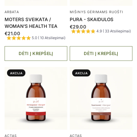
ARBATA
MIŠINYS GĖRIMAMS RUOŠTI
MOTERS SVEIKATA /
PURA - SKAIDULOS
WOMAN‘S HEALTH TEA
€29.00
4.9 ( 33 Atsiliepimai)
€21.00
5.0 ( 10 Atsiliepimai)
DĖTI Į KREPŠELĮ
DĖTI Į KREPŠELĮ
AKCIJA
AKCIJA
ACTAS
ACTAS