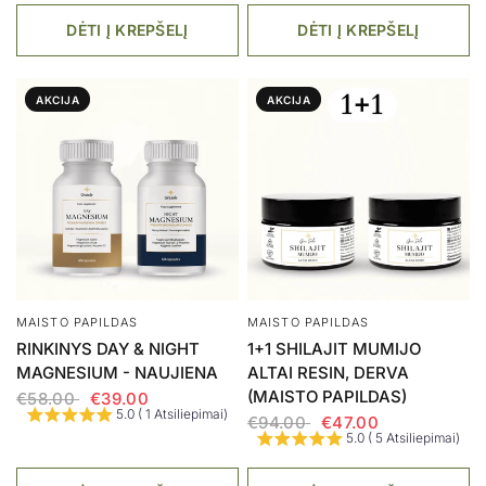
DĖTI Į KREPŠELĮ
DĖTI Į KREPŠELĮ
AKCIJA
AKCIJA
MAISTO PAPILDAS
MAISTO PAPILDAS
RINKINYS DAY & NIGHT
1+1 SHILAJIT MUMIJO
MAGNESIUM - NAUJIENA
ALTAI RESIN, DERVA
(MAISTO PAPILDAS)
€58.00
€39.00
5.0 ( 1 Atsiliepimai)
€94.00
€47.00
5.0 ( 5 Atsiliepimai)