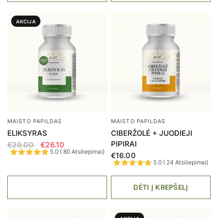
AKCIJA
MAISTO PAPILDAS
MAISTO PAPILDAS
ELIKSYRAS
CIBERŽOLĖ + JUODIEJI
PIPIRAI
€29.00
€26.10
5.0 ( 80 Atsiliepimai)
€16.00
5.0 ( 24 Atsiliepimai)
DĖTI Į KREPŠELĮ