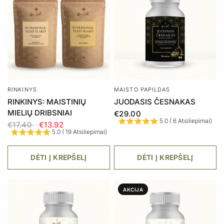
RINKINYS
MAISTO PAPILDAS
RINKINYS: MAISTINIŲ
JUODASIS ČESNAKAS
MIELIŲ DRIBSNIAI
€29.00
5.0 ( 6 Atsiliepimai)
€17.40
€13.92
5.0 ( 19 Atsiliepimai)
DĖTI Į KREPŠELĮ
DĖTI Į KREPŠELĮ
AKCIJA