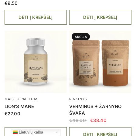
€9.50
DĖTI Į KREPŠELĮ
DĖTI Į KREPŠELĮ
AKCIJA
MAISTO PAPILDAS
RINKINYS
2026-08-05
L.V iš Lithuania
LION‘S MANE
VERMINUS + ŽARNYNO
įvertino produktą
ŠVARA
€27.00
Šis rinkinys man
labai patiko, jo
€48.00
€38.40
poveikį pajutau iš
karto. Naktį labai
Lietuvių kalba
gerai išsimiegu,
DĖTI Į KREPŠELĮ
DĖTI Į KREPŠELĮ