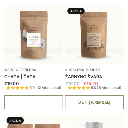
AKCIJA
MAISTO PAPILDAS
AUGALINIS MIŠINYS
CHAGA | ČAGA
ŽARNYNO ŠVARA
€19.00
€19.00
€15.20
5.0 ( 12 Atsiliepimai)
5.0 ( 8 Atsiliepimai)
DĖTI Į KREPŠELĮ
AKCIJA