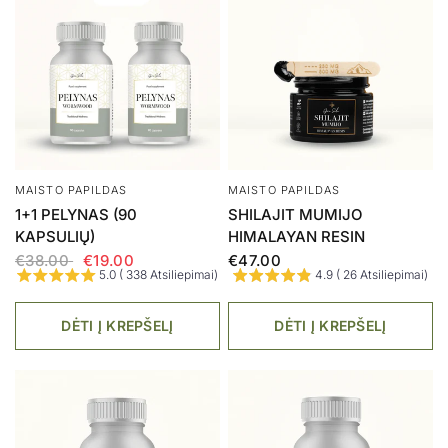
MAISTO PAPILDAS
MAISTO PAPILDAS
1+1 PELYNAS (90
SHILAJIT MUMIJO
KAPSULIŲ)
HIMALAYAN RESIN
€38.00
€19.00
€47.00
5.0 ( 338 Atsiliepimai)
4.9 ( 26 Atsiliepimai)
DĖTI Į KREPŠELĮ
DĖTI Į KREPŠELĮ