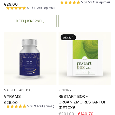
5.0 ( 53 Atsiliepimai)
€29.00
5.0 ( 11 Atsiliepimai)
DĖTI Į KREPŠELĮ
AKCIJA
MAISTO PAPILDAS
RINKINYS
VYRAMS
RESTART BOX -
ORGANIZMO RESTARTUI
€25.00
5.0 ( 9 Atsiliepimai)
(DETOX)!
€201.00
€140.70