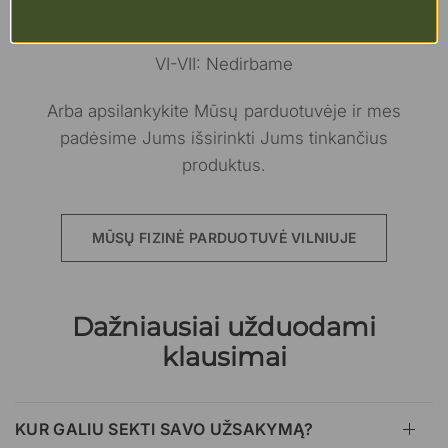
Penktadieni: 9:00-17:00
VI-VII: Nedirbame
Arba apsilankykite Mūsų parduotuvėje ir mes
padėsime Jums išsirinkti Jums tinkančius
produktus.
MŪSŲ FIZINĖ PARDUOTUVĖ VILNIUJE
Dažniausiai užduodami
klausimai
KUR GALIU SEKTI SAVO UŽSAKYMĄ?