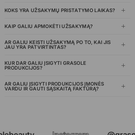
KOKS YRA UŽSAKYMŲ PRISTATYMO LAIKAS?
KAIP GALIU APMOKĖTI UŽSAKYMĄ?
AR GALIU KEISTI UŽSAKYMĄ PO TO, KAI JIS
JAU YRA PATVIRTINTAS?
KUR DAR GALIU ĮSIGYTI GRASOLE
PRODUKCIJOS?
AR GALIU ĮSIGYTI PRODUKCIJOS ĮMONĖS
VARDU IR GAUTI SĄSKAITĄ FAKTŪRĄ?
lebeauty
Instagram
@graso