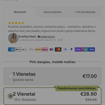
Pirk daugiau, mokėk mažiau
1 Vienetas
€17.00
įprasta kaina
Populiariausias pasirinkimas
2 Vienetai
€28.90
-15% Nuolaida
€34.00