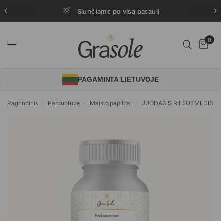
Siunčiame po visą pasaulį
0
PAGAMINTA LIETUVOJE
Pagrindinis
/
Parduotuvė
/
Maisto papildai
/
JUODASIS RIEŠUTMEDIS