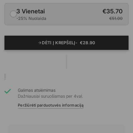
3 Vienetai
€35.70
-25% Nuolaida
€51.00
DĖTI Į KREPŠELĮ
€28.90
Galimas atsiėmimas
Dažniausiai suruošiamas per 4val.
Peržiūrėti parduotuvės informaciją