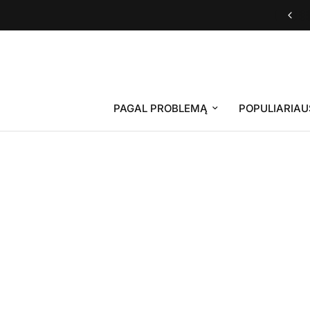
Fungi energy tea - 2025 metų produktas
PAGAL PROBLEMĄ
POPULIARIAU