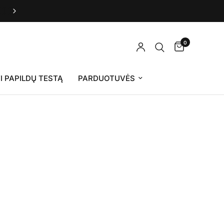
Grasole - Pagaminta Lietuvoje
0
I PAPILDŲ TESTĄ
PARDUOTUVĖS