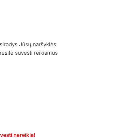
asirodys Jūsų naršyklės
urėsite suvesti reikiamus
esti nereikia!