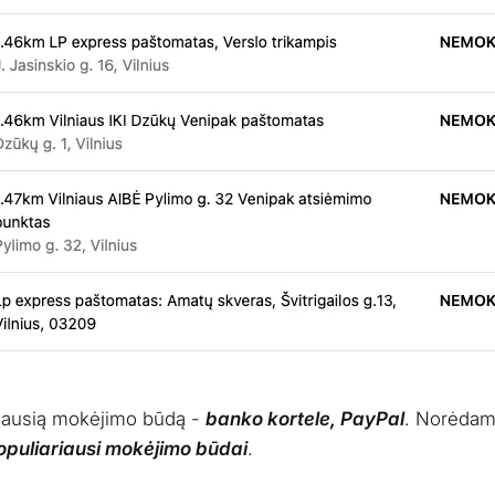
giausią mokėjimo būdą -
banko kortele, PayPal
. Norėdam
opuliariausi mokėjimo būdai
.