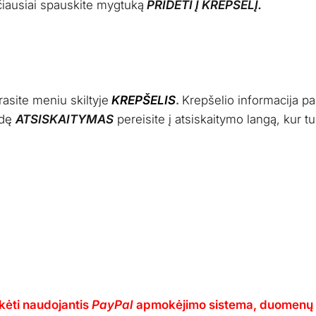
čiausiai spauskite mygtuką
PRIDĖTI Į KREPŠELĮ
.
asite meniu skiltyje
KREPŠELIS
.
Krepšelio informacija p
udę
ATSISKAITYMAS
pereisite į atsiskaitymo langą, kur t
kėti naudojantis
PayPal
apmokėjimo sistema, duomenų v