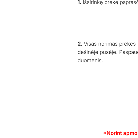
1.
Išsirinkę prekę papras
2.
Visas norimas prekes r
dešinėje pusėje. Paspa
duomenis.
*Norint apmo