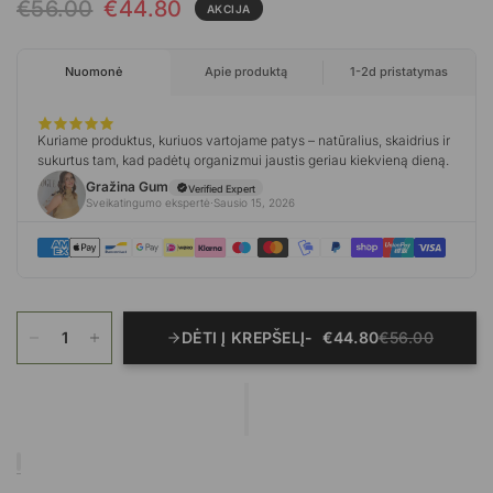
€56.00
€44.80
AKCIJA
DĖTI Į KREPŠELĮ
€44.80
€56.00