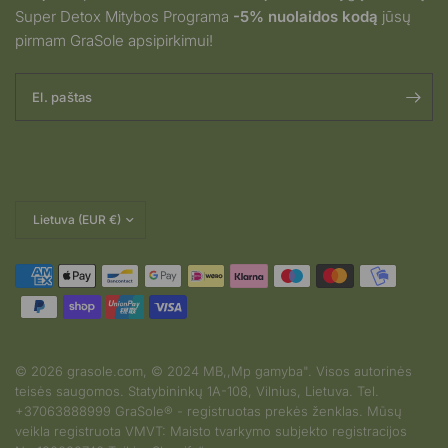
Super Detox Mitybos Programa
-5% nuolaidos kodą
jūsų
pirmam GraSole apsipirkimui!
El. paštas
Pakeisti
šalį
© 2026 grasole.com, © 2024 MB,,Mp gamyba". Visos autorinės
teisės saugomos. Statybininkų 1A-108, Vilnius, Lietuva. Tel.
2026-08-03
+37063888999 GraSole® - registruotas prekės ženklas. Mūsų
S.G iš Lithuania
veikla registruota VMVT: Maisto tvarkymo subjekto registracijos
įvertino produktą