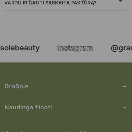
VARDU IR GAUTI SĄSKAITĄ FAKTŪRĄ?
solebeauty
Instagram
@gras
GraSole
Naudinga žinoti