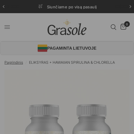
Siunčiame po visą pasaulį
0
PAGAMINTA LIETUVOJE
Pagrindinis
/
ELIKSYRAS + HAWAIIAN SPIRULINA & CHLORELLA