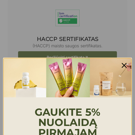
HACCP SERTIFIKATAS
(HACCP) maisto saugos sertifikatas.
Peržiūrėti sertifikatą
GAUKITE 5%
Turite klausimų?
NUOLAIDĄ
PIRMĄJAM
Jei turite klausimų apie produktą skambinkite