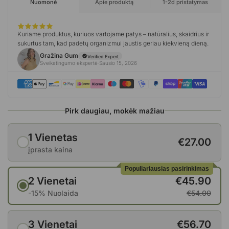
Pirk daugiau, mokėk mažiau
1 Vienetas
€27.00
įprasta kaina
Populiariausias pasirinkimas
2 Vienetai
€45.90
-15% Nuolaida
€54.00
3 Vienetai
€56.70