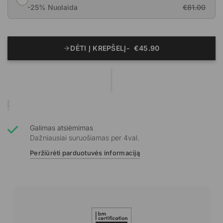
-25% Nuolaida
€81.00
DĖTI Į KREPŠELĮ
€45.90
Galimas atsiėmimas
Dažniausiai suruošiamas per 4val.
Peržiūrėti parduotuvės informaciją