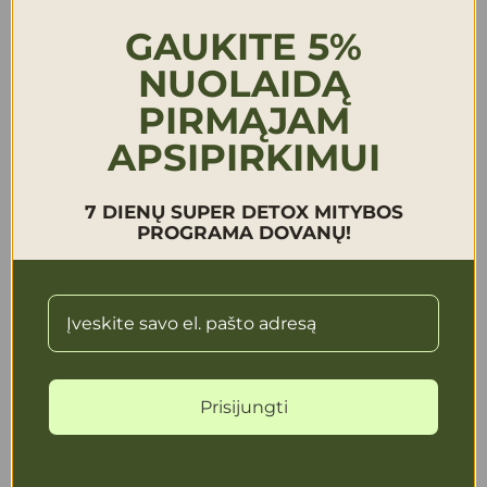
GAUKITE 5%
NUOLAIDĄ
PIRMĄJAM
APSIPIRKIMUI
Turite klausimų?
7 DIENŲ SUPER DETOX MITYBOS
PROGRAMA DOVANŲ!
Jei turite klausimų apie produktą skambinkite
+370 638 889 99 arba rašykite
studija@grasole.com
Klientų aptarnavimo laikas:
Darbo laikas: I-IV: 9:00-18:00
Prisijungti
Penktadieni: 9:00-17:00