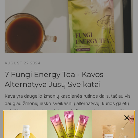
AUGUST 27 2024
7 Fungi Energy Tea - Kavos
Alternatyva Jūsų Sveikatai
Kava yra daugelio žmonių kasdienės rutinos dalis, tačiau vis
daugiau žmonių ieško sveikesnių alternatyvų, kurios galėtų
suteikti energijos be kofeino sukeliamų neigiamų poveikių.
Jei ieškote natūralios ir sveikos kavos alternatyvos,...
Skaityti daugiau