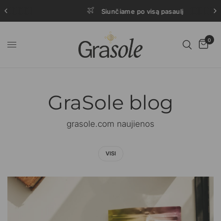
Siunčiame po visą pasaulį
0
GraSole blog
grasole.com naujienos
VISI