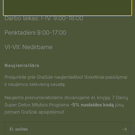
+370 63 888 999
Darbo laikas: I-IV: 9:00-18:00
Penktadieni 9:00-17:00
VI-VII: Nedirbame
Naujienlaiškis
Prisijunkite prie GraSole naujienlaiškio! Išskirtiniai pasiūlymai
ir naujienos kiekvieną savaitę.
Naujiems prenumeratoriams dovanojame el. knygą: 7 Dienų
Super Detox Mitybos Programa
-5% nuolaidos kodą
jūsų
pirmam GraSole apsipirkimui!
El. paštas