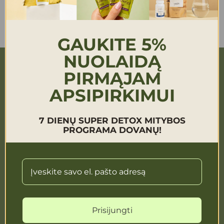
GAUKITE 5%
NUOLAIDĄ
PIRMĄJAM
GraSole
APSIPIRKIMUI
7 DIENŲ SUPER DETOX MITYBOS
Naudinga žinoti
PROGRAMA DOVANŲ!
Konsultacija apie produktus, Užsakymus:
studija@grasole.com
Užsakymai telefonu:
Prisijungti