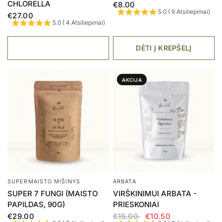
ČESNAKO SKONIO)
€9.50
DĖTI Į KREPŠELĮ
DĖTI Į KREPŠELĮ
AKCIJA
MAISTO PAPILDAS
MAISTO PAPILDAS
1+1 SHILAJIT MUMIJO
ASHWAGANDHA (MAISTO
ALTAI RESIN, DERVA
PAPILDAS)
(MAISTO PAPILDAS)
€19.00
€94.00
€47.00