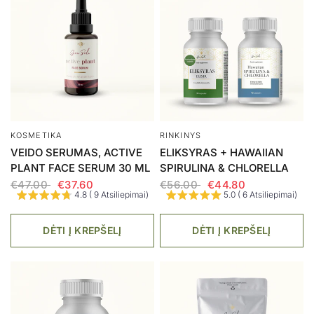
RINKINYS
LAPŲ MILTELIAI
WOMAN'S HEALTH TEA +
KIAULPIENĖ
RAUDONŲJŲ DOBILŲ
€7.00
ŽIEDAI
€44.00
€35.20
DĖTI Į KREPŠELĮ
DĖTI Į KREPŠELĮ
IŠPARDUOTA