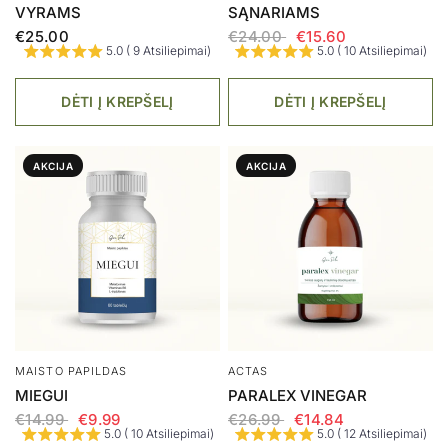
4.9 ( 11 Atsiliepimai)
DĖTI Į KREPŠELĮ
ARBATA
SUPERMAISTO MIŠINYS
MOTERS SVEIKATA /
GREEN SUPERFOOD
WOMAN‘S HEALTH TEA
€23.90
5.0 ( 4 Atsiliepimai)
€21.00
5.0 ( 10 Atsiliepimai)