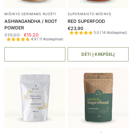
MAISTO PAPILDAS
MIŠINYS GĖRIMAMS RUOŠTI
SUPER 7 FUNGI
PSYLLIUM HUSK
€29.00
€21.98
4.6 ( 7 Atsiliepimai)
5.0 ( 2 Atsiliepimai)
DĖTI Į KREPŠELĮ
SUPERMAISTO MIŠINYS
MAISTO PAPILDAS
MAISTINIŲ MIELIŲ
CORDYCEPS