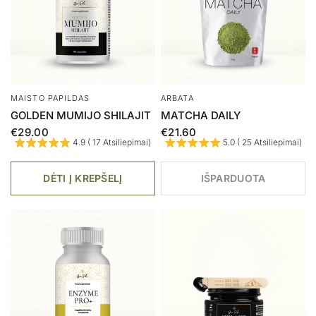
MAISTO PAPILDAS
RINKINYS
CHAGA | ČAGA
RINKINYS: MAISTINIŲ
MIELIŲ DRIBSNIAI
€19.00
5.0 ( 12 Atsiliepimai)
€17.40
€13.92
5.0 ( 19 Atsiliepimai)
DĖTI Į KREPŠELĮ
AKCIJA