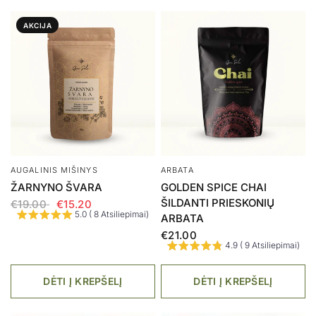
AKCIJA
SUPERMAISTO MIŠINYS
ARBATA
SUPER 7 FUNGI (MAISTO
VIRŠKINIMUI ARBATA -
PAPILDAS, 90G)
PRIESKONIAI
€29.00
€15.00
€10.50
5.0 ( 7 Atsiliepimai)
5.0 ( 9 Atsiliepimai)
DĖTI Į KREPŠELĮ
AKCIJA
AKCIJA