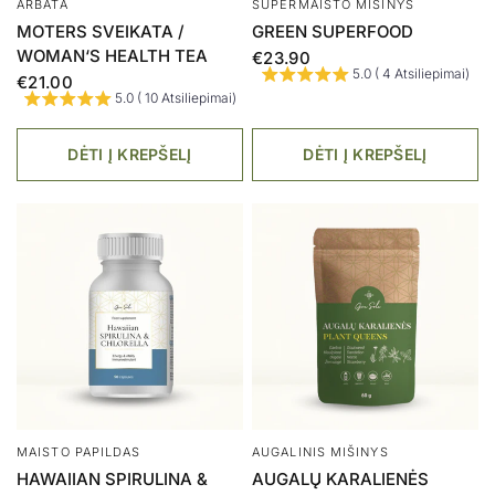
DRIBSNIAI (RIEŠUTŲ
€27.00
SKONIO)
€7.90
DĖTI Į KREPŠELĮ
DĖTI Į KREPŠELĮ
SUPERMAISTO MIŠINYS
ARBATA
MAISTINIŲ MIELIŲ
MATCHA PREMIUM FOOD
DRIBSNIAI (PARMEZANO
GRADE
SŪRIO IR SKRUDINTO
€11.97