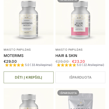
AUGALINIS MIŠINYS
ARBATA
ŽARNYNO ŠVARA
GOLDEN SPICE CHAI
ŠILDANTI PRIESKONIŲ
€19.00
€15.20
5.0 ( 8 Atsiliepimai)
ARBATA
€21.00
4.9 ( 9 Atsiliepimai)
DĖTI Į KREPŠELĮ
DĖTI Į KREPŠELĮ
AKCIJA