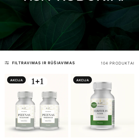
MAISTO PAPILDAS
ARBATA
GOLDEN MUMIJO SHILAJIT
MATCHA DAILY
€29.00
€21.60
4.9 ( 17 Atsiliepimai)
5.0 ( 25 Atsiliepimai)
DĖTI Į KREPŠELĮ
IŠPARDUOTA
MAISTO PAPILDAS
MAISTO PAPILDAS
ENZYME PRO+
SHILAJIT MUMIJO
HIMALAYAN RESIN
€26.95