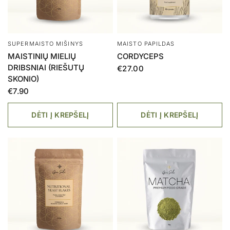
KNYGA
ARBATA
(SPAUSDINTA KNYGA)
MATCHA TRADITIONAL
ŽALIAS MAISTAS. ŽIEMOS
€30.00
ŠVENČIŲ RECEPTAI
€17.00
€12.00
DĖTI Į KREPŠELĮ
IŠPARDUOTA
AKCIJA
AKCIJA