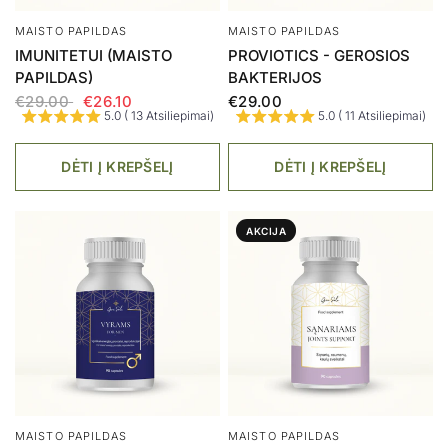
JUODASIS RIEŠUTMEDIS
HARMONY VINEGAR
€17.00
€26.99
€14.84
5.0 ( 4 Atsiliepimai)
5.0 ( 15 Atsiliepimai)
DĖTI Į KREPŠELĮ
DĖTI Į KREPŠELĮ
AKCIJA
MIŠINYS GĖRIMAMS RUOŠTI
SUPERMAISTO MIŠINYS
ASHWAGANDHA / ROOT
RED SUPERFOOD
POWDER
€23.90
5.0 ( 14 Atsiliepimai)
€19.00
€15.20