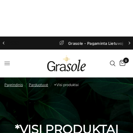
MAISTO PAPILDAS
MAISTO PAPILDAS
MOTERIMS
HAIR & SKIN
€29.00
€29.00
€23.20
5.0 ( 33 Atsiliepimai)
5.0 ( 22 Atsiliepimai)
DĖTI Į KREPŠELĮ
IŠPARDUOTA
IŠPARDUOTA