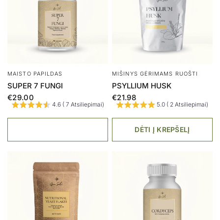
KOSMETIKA
LAPŲ MILTELIAI
VEIDO PRAUSIKLIS, HYDRA
DILGĖLĖ
SHINE 170 ML
€6.00
€17.00
IŠPARDUOTA
DĖTI Į KREPŠELĮ
AKCIJA
IŠPARDUOTA