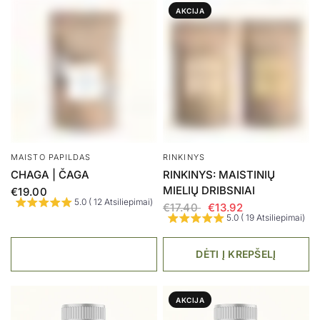
ACTAS
RINKINYS
IMMUNE VINEGAR
ELIKSYRAS + CHAGA
€26.99
€14.84
€52.00
€41.60
4.9 ( 14 Atsiliepimai)
5.0 ( 4 Atsiliepimai)
DĖTI Į KREPŠELĮ
DĖTI Į KREPŠELĮ