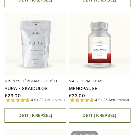
MAISTO PAPILDAS
ACTAS
CHAGA | ČAGA KAPSULĖSE
HERBAL VINEGAR
€19.00
€26.99
€14.84
5.0 ( 7 Atsiliepimai)
5.0 ( 14 Atsiliepimai)
DĖTI Į KREPŠELĮ
AKCIJA