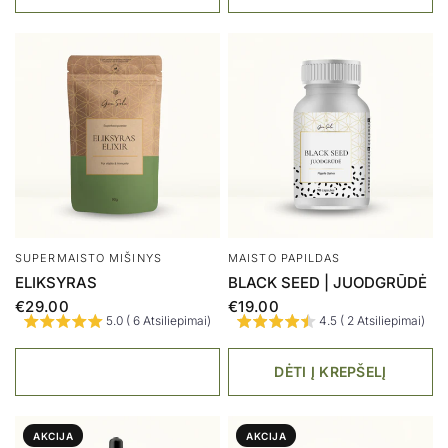
AKCIJA
AKCIJA
MAISTO PAPILDAS
MAISTO PAPILDAS
REISHI
MOTERS BALANSUI
€23.00
€14.95
€52.00
€44.20
DĖTI Į KREPŠELĮ
DĖTI Į KREPŠELĮ
AKCIJA