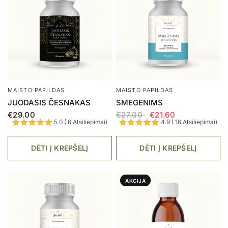
SUPERMAISTO MIŠINYS
MAISTO PAPILDAS
ELIKSYRAS
BLACK SEED | JUODGRŪDĖ
€29.00
€19.00
5.0 ( 6 Atsiliepimai)
4.5 ( 2 Atsiliepimai)
DĖTI Į KREPŠELĮ
AKCIJA
AKCIJA