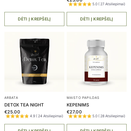
AKCIJA
AKCIJA
MAISTO PAPILDAS
ACTAS
MIEGUI
PARALEX VINEGAR
€14.99
€9.99
€26.99
€14.84
5.0 ( 10 Atsiliepimai)
5.0 ( 12 Atsiliepimai)
DĖTI Į KREPŠELĮ
DĖTI Į KREPŠELĮ
AKCIJA