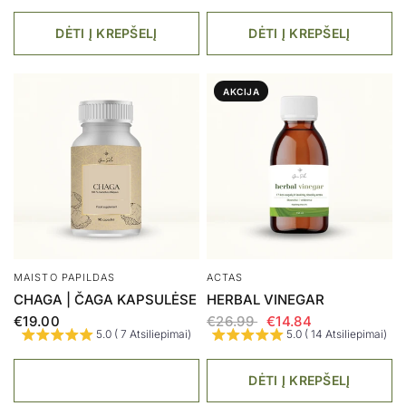
DĖTI Į KREPŠELĮ
DĖTI Į KREPŠELĮ
MAISTO PAPILDAS
AUGALINIS MIŠINYS
HAWAIIAN SPIRULINA &
AUGALŲ KARALIENĖS
CHLORELLA
€8.00
5.0 ( 9 Atsiliepimai)
€27.00
5.0 ( 4 Atsiliepimai)
DĖTI Į KREPŠELĮ