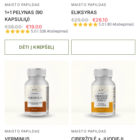
5.0 ( 10 Atsiliepimai)
€47.00
4.9 ( 26 Atsiliepimai)
DĖTI Į KREPŠELĮ
DĖTI Į KREPŠELĮ
AKCIJA
MAISTO PAPILDAS
MAISTO PAPILDAS
IMUNITETUI (MAISTO
PROVIOTICS - GEROSIOS
PAPILDAS)
BAKTERIJOS
€29.00
€26.10
€29.00
5.0 ( 13 Atsiliepimai)
5.0 ( 11 Atsiliepimai)