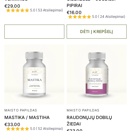
DĖTI Į KREPŠELĮ
DĖTI Į KREPŠELĮ
AKCIJA
MAISTO PAPILDAS
MAISTO PAPILDAS
VYRAMS
SĄNARIAMS
€25.00
€24.00
€15.60
5.0 ( 9 Atsiliepimai)
5.0 ( 10 Atsiliepimai)
DĖTI Į KREPŠELĮ
DĖTI Į KREPŠELĮ