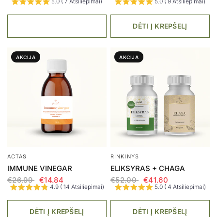
DĖTI Į KREPŠELĮ
ARBATA
AUGALINIS MIŠINYS
KEPENIMS ARBATA
VERMINUS
€27.00
€29.00
DĖTI Į KREPŠELĮ