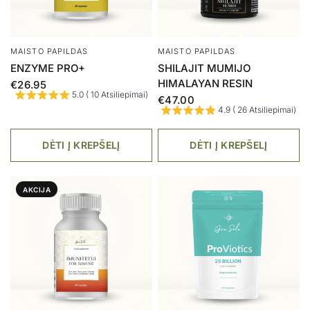
MAISTO PAPILDAS
MAISTO PAPILDAS
JUODASIS ČESNAKAS
SMEGENIMS
€29.00
€27.00
€21.60
5.0 ( 6 Atsiliepimai)
4.9 ( 16 Atsiliepimai)
DĖTI Į KREPŠELĮ
DĖTI Į KREPŠELĮ
AKCIJA
MAISTO PAPILDAS
ACTAS