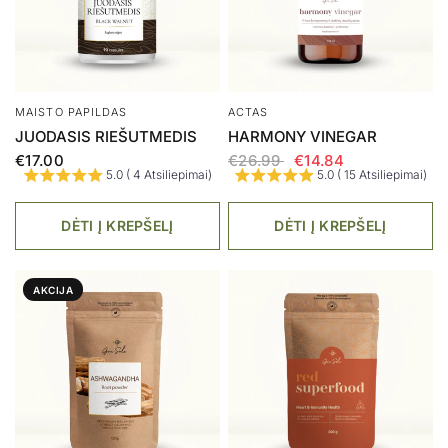
KOSMETIKA
RINKINYS
VEIDO SERUMAS, ACTIVE
ELIKSYRAS + HAWAIIAN
PLANT FACE SERUM 30 ML
SPIRULINA & CHLORELLA
€47.00
€37.60
€56.00
€44.80
4.8 ( 9 Atsiliepimai)
5.0 ( 6 Atsiliepimai)
DĖTI Į KREPŠELĮ
DĖTI Į KREPŠELĮ