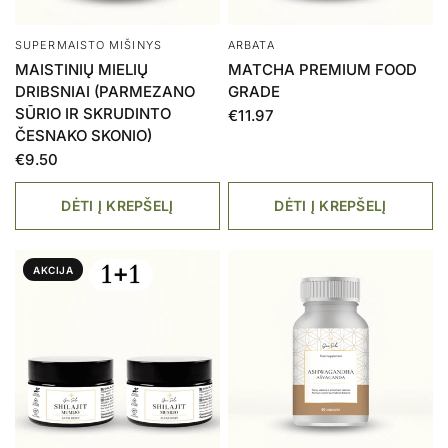
RINKINYS
RINKINYS
VITEX + RAUDONŲJŲ
VYRAMS + MOTERIMS
DOBILŲ ŽIEDAI
€54.00
€43.20
€44.95
€34.36
DĖTI Į KREPŠELĮ
DĖTI Į KREPŠELĮ
AKCIJA
IŠPARDUOTA
SUPERMAISTO MIŠINYS
KOSMETIKA
HAWAIIAN SPIRULINA &
KŪNO PRAUSIKLIS, HYDRA
CHLORELLA
SHINE 250 ML