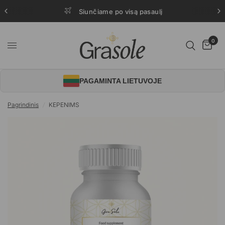
Siunčiame po visą pasaulį
0
PAGAMINTA LIETUVOJE
Pagrindinis
/
KEPENIMS