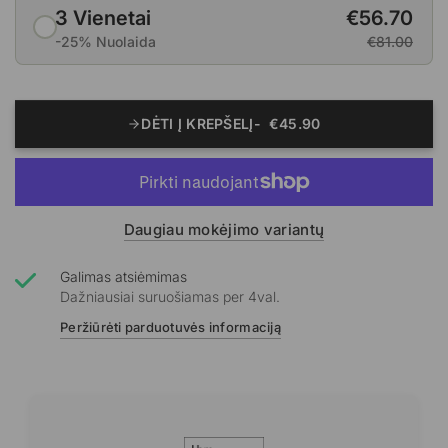
3 Vienetai
€56.70
-25% Nuolaida
€81.00
DĖTI Į KREPŠELĮ
€45.90
Daugiau mokėjimo variantų
Galimas atsiėmimas
Dažniausiai suruošiamas per 4val.
Peržiūrėti parduotuvės informaciją