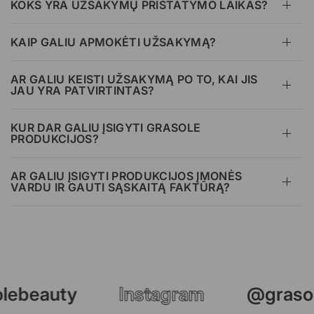
KOKS YRA UŽSAKYMŲ PRISTATYMO LAIKAS?
KAIP GALIU APMOKĖTI UŽSAKYMĄ?
AR GALIU KEISTI UŽSAKYMĄ PO TO, KAI JIS
JAU YRA PATVIRTINTAS?
KUR DAR GALIU ĮSIGYTI GRASOLE
PRODUKCIJOS?
AR GALIU ĮSIGYTI PRODUKCIJOS ĮMONĖS
VARDU IR GAUTI SĄSKAITĄ FAKTŪRĄ?
lebeauty
Instagram
@grasol