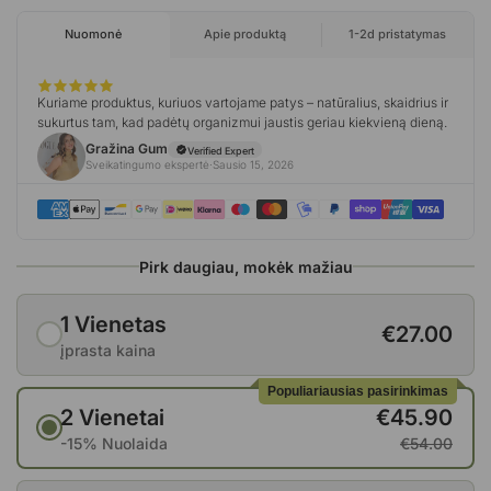
Pirk daugiau, mokėk mažiau
1 Vienetas
€27.00
įprasta kaina
Populiariausias pasirinkimas
2 Vienetai
€45.90
-15% Nuolaida
€54.00