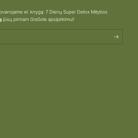
vanojame el. knygą: 7 Dienų Super Detox Mitybos
ą
jūsų pirmam GraSole apsipirkimui!