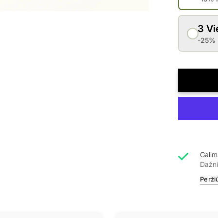
3 Vi
-25% 
Galim
Dažni
Perži