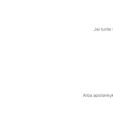
Jei turit
Arba apsilanky