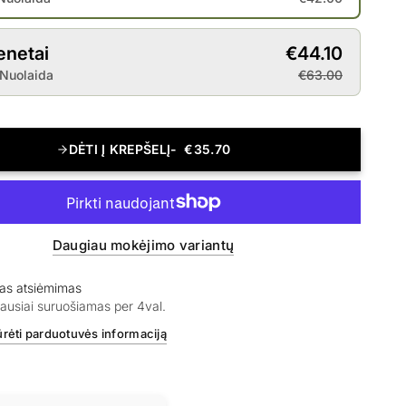
enetai
€44.10
Nuolaida
€63.00
DĖTI Į KREPŠELĮ
€35.70
Daugiau mokėjimo variantų
as atsiėmimas
ausiai suruošiamas per 4val.
ūrėti parduotuvės informaciją