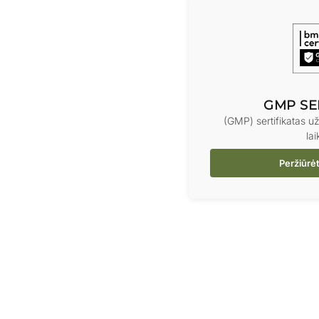
GMP SE
(GMP) sertifikatas u
la
Peržiūrėt