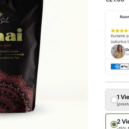
1 Vi
įprast
2 Vi
-15% 