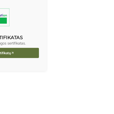
IFIKATAS
os sertifikatas.
tifikatą