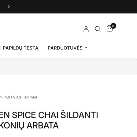
Grasole - Pagaminta Lietuvoje
0
I PAPILDŲ TESTĄ
PARDUOTUVĖS
4.9 ( 9 Atsiliepimai)
N SPICE CHAI ŠILDANTI
KONIŲ ARBATA