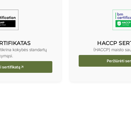
RTIFIKATAS
HACCP SERT
žtikrina kokybės standartų
(HACCP) maisto saug
ikymąsi.
Peržiūrėti ser
i sertifikatą