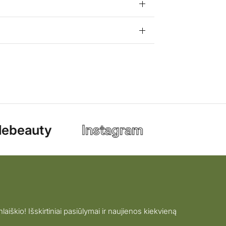
ebeauty
Instagram
nlaiškio! Išskirtiniai pasiūlymai ir naujienos kiekvieną