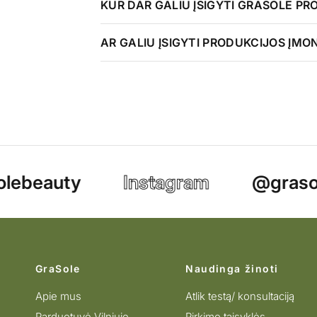
KUR DAR GALIU ĮSIGYTI GRASOLE PR
AR GALIU ĮSIGYTI PRODUKCIJOS ĮMO
lebeauty
Instagram
@grasol
GraSole
Naudinga žinoti
Apie mus
Atlik testą/ konsultaciją
Parduotuvė Vilniuje
Pirkimo taisyklės