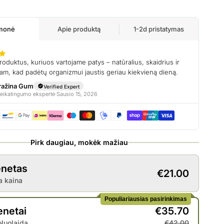
Pirk daugiau, mokėk mažiau
enetas
€21.00
a kaina
Populiariausias pasirinkimas
enetai
€35.70
Nuolaida
€42.00