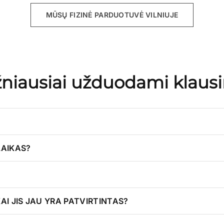
MŪSŲ FIZINĖ PARDUOTUVĖ VILNIUJE
niausiai užduodami klaus
LAIKAS?
AI JIS JAU YRA PATVIRTINTAS?