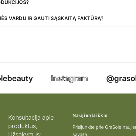
ODUKCIJOS?
NĖS VARDU IR GAUTI SĄSKAITĄ FAKTŪRĄ?
ebeauty
Instagram
@grasol
Naujienlaiškis
Konsultacija apie
produktus,
Prisijunkite prie GraSole naujie
Užsakymus:
savaitę.