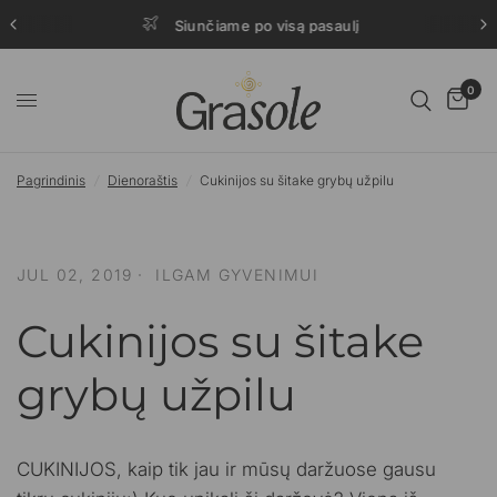
Siunčiame po visą pasaulį
0
Pagrindinis
/
Dienoraštis
/
Cukinijos su šitake grybų užpilu
JUL 02, 2019
ILGAM GYVENIMUI
Cukinijos su šitake
grybų užpilu
CUKINIJOS, kaip tik jau ir mūsų daržuose gausu