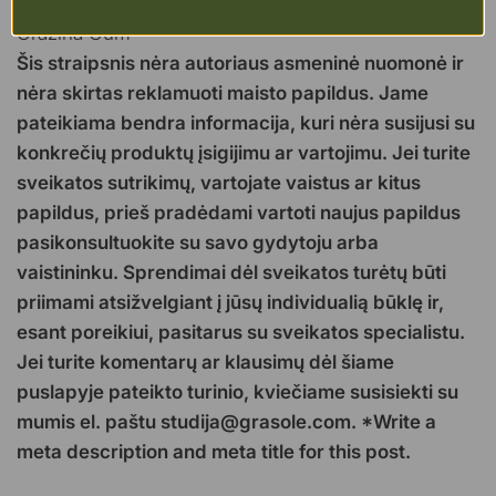
Skanaus ir į sveikatą:)
Gražina Gum
Šis straipsnis nėra autoriaus asmeninė nuomonė ir
nėra skirtas reklamuoti maisto papildus. Jame
pateikiama bendra informacija, kuri nėra susijusi su
konkrečių produktų įsigijimu ar vartojimu. Jei turite
sveikatos sutrikimų, vartojate vaistus ar kitus
papildus, prieš pradėdami vartoti naujus papildus
pasikonsultuokite su savo gydytoju arba
vaistininku. Sprendimai dėl sveikatos turėtų būti
priimami atsižvelgiant į jūsų individualią būklę ir,
esant poreikiui, pasitarus su sveikatos specialistu.
Jei turite komentarų ar klausimų dėl šiame
puslapyje pateikto turinio, kviečiame susisiekti su
mumis el. paštu studija@grasole.com. *Write a
meta description and meta title for this post.