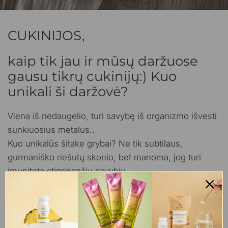
CUKINIJOS,
kaip tik jau ir mūsų daržuose
gausu tikrų cukinijų:) Kuo
unikali ši daržovė?
Viena iš nedaugelio, turi savybę iš organizmo išvesti
sunkiuosius metalus..
Kuo unikalūs šitake grybai? Ne tik subtilaus,
gurmaniško riešutų skonio, bet manoma, jog turi
imunitetą stiprinančių savybių.
Jungtis puiki:)
Ruošiame:
Sutarkuoti cukiniją šiaudeliais.