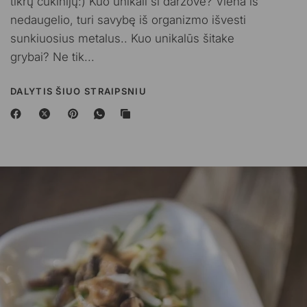
tikrų cukinijų:) Kuo unikali ši daržovė? Viena iš
nedaugelio, turi savybę iš organizmo išvesti
sunkiuosius metalus.. Kuo unikalūs šitake
grybai? Ne tik...
DALYTIS ŠIUO STRAIPSNIU