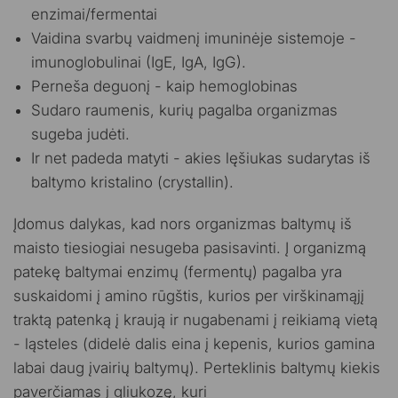
enzimai/fermentai
Vaidina svarbų vaidmenį imuninėje sistemoje -
imunoglobulinai (IgE, IgA, IgG).
Perneša deguonį - kaip hemoglobinas
Sudaro raumenis, kurių pagalba organizmas
sugeba judėti.
Ir net padeda matyti - akies lęšiukas sudarytas iš
baltymo kristalino (crystallin).
Įdomus dalykas, kad nors organizmas baltymų iš
maisto tiesiogiai nesugeba pasisavinti. Į organizmą
patekę baltymai enzimų (fermentų) pagalba yra
suskaidomi į amino rūgštis, kurios per virškinamąjį
traktą patenką į kraują ir nugabenami į reikiamą vietą
- ląsteles (didelė dalis eina į kepenis, kurios gamina
labai daug įvairių baltymų). Perteklinis baltymų kiekis
paverčiamas į gliukozę, kuri