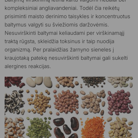
kompleksiniai angliavandeniai. Todėl čia reikėtų
prisiminti maisto derinimo taisykles ir koncentruotus
baltymus valgyti su šviežiomis daržovėmis.
Nesuvirškinti baltymai keliaudami per virškinamąjį
traktą rūgsta, skleidžia toksinus ir taip nuodija
organizmą. Per pralaidžias žarnyno sieneles į
kraujotaką patekę nesuvirškinti baltymai gali sukelti
alergines reakcijas.