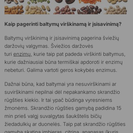
Kaip pagerinti baltymų virškinamą ir įsisavinimą?
Baltymų virškinimą ir įsisavinimą pagerina šviežių
daržovių valgymas. Šviežios daržovės
turi
enzimų,
kurie taip pat padeda virškinti baltymus,
kurie dažniausiai būna termiškai apdoroti ir enzimų
nebeturi. Galima vartoti geros kokybės enzimus.
Dažnai būna, kad baltymai yra nesuvirškinami ar
suvirškinami nepilnai dėl nepakankamo skrandžio
rūgšties kiekio. Ir tai ypač būdinga vyresniems
žmonėms. Skrandžio rūgšties gamybą padidina 15
min prieš valgį suvalgytas šaukštelis bičių
žiedadulkių ar duonelės. Taip pat skrandžio rūgšties
gamyba skatina imbieras, citrina, ananasas (kuris