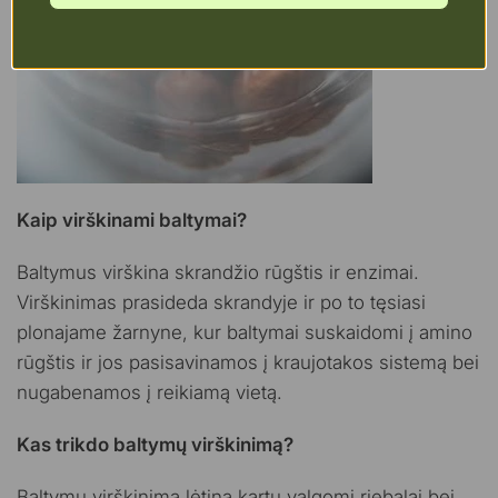
Kaip virškinami baltymai?
Baltymus virškina skrandžio rūgštis ir enzimai.
Virškinimas prasideda skrandyje ir po to tęsiasi
plonajame žarnyne, kur baltymai suskaidomi į amino
rūgštis ir jos pasisavinamos į kraujotakos sistemą bei
nugabenamos į reikiamą vietą.
Kas trikdo baltymų virškinimą?
Baltymų virškinimą lėtina kartu valgomi riebalai bei