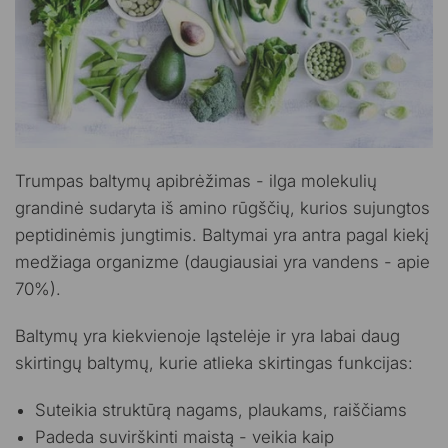
Trumpas baltymų apibrėžimas - ilga molekulių
grandinė sudaryta iš amino rūgščių, kurios sujungtos
peptidinėmis jungtimis. Baltymai yra antra pagal kiekį
medžiaga organizme (daugiausiai yra vandens - apie
70%).
Baltymų yra kiekvienoje ląstelėje ir yra labai daug
skirtingų baltymų, kurie atlieka skirtingas funkcijas:
Suteikia struktūrą nagams, plaukams, raiščiams
Padeda suvirškinti maistą - veikia kaip