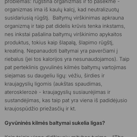
problemas: rūgština organizmas ir to pasekmė -
organizmas ima iš kaulų kalcį, kad neutralizuotų
susidariusią rūgštį. Baltymų virškinimas apkrauna
organizmą ir taip pat didelis krūvis tenka inkstams,
nes inkstai pašalina baltymų virškinimo apykaitos
produktus, tokius kaip šlapalą, šlapimo rūgštį,
kreatiną. Nepanaudoti baltymai yra paverčiami į
riebalus (jei tos kalorijos yra nesunaudojamos). Taip
pat perteklinis gyvulinės kilmės baltymų vartojimas
siejamas su daugeliu ligų: vėžiu, širdies ir
kraujagyslių ligomis (aukštas spaudimas,
aterosklerozė - kraujagyslių susiaurėjimas ir
sustandėjimas, kas taip pat yra viena iš padidėjusio
kraujospūdžio priežasčių ir kt.
Gyvūninės kilmės baltymai sukelia ligas?