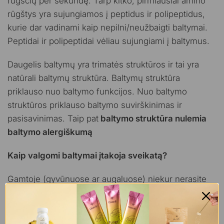
rūgščių per sekundę. Tarp kitko, pirmiausiai amino
rūgštys yra sujungiamos į peptidus ir polipeptidus,
kurie dar vadinami kaip nepilni/neužbaigti baltymai.
Peptidai ir polipeptidai vėliau sujungiami į baltymus.
Daugelis baltymų yra trimatės struktūros ir tai yra
natūrali baltymų struktūra. Baltymų struktūra
priklauso nuo baltymo funkcijos. Nuo baltymo
struktūros priklauso baltymo suvirškinimas ir
pasisavinimas. Taip pat
baltymo struktūra nulemia
baltymo alergiškumą
Kaip valgomi baltymai įtakoja sveikatą?
Gamtoje (gyvūnuose ar augaluose) niekur nerasite
gryno baltymo. Baltymas visada yra apsuptas arba
angliavandeniais arba riebalais. Tai įtakoja baltymų
virškinimą ir pasisavinimą. Pavyzdžiui, kai kurie