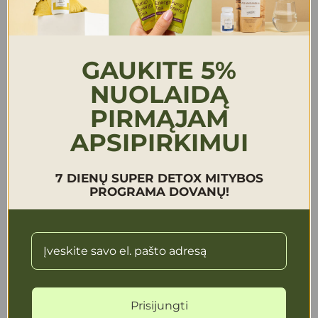
baltymai turi medžiagų, blokuojančių virškinimo
enzimų priėjimą ir aktyvumą (pvz.: riešutai, todėl
prieš valgant riešutus geriausia 12-24 val. pamirkyti
GAUKITE 5%
vandenyje).
NUOLAIDĄ
PIRMĄJAM
APSIPIRKIMUI
7 DIENŲ SUPER DETOX MITYBOS
PROGRAMA DOVANŲ!
Prisijungti