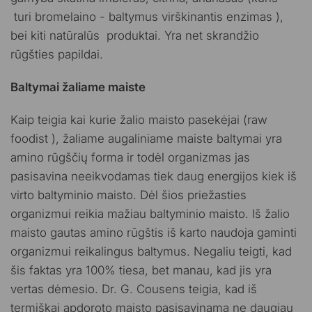
turi bromelaino - baltymus virškinantis enzimas ),
bei kiti natūralūs produktai. Yra net skrandžio
rūgšties papildai.
Baltymai žaliame maiste
Kaip teigia kai kurie žalio maisto pasekėjai (raw
foodist ), žaliame augaliniame maiste baltymai yra
amino rūgščių forma ir todėl organizmas jas
pasisavina neeikvodamas tiek daug energijos kiek iš
virto baltyminio maisto. Dėl šios priežasties
organizmui reikia mažiau baltyminio maisto. Iš žalio
maisto gautas amino rūgštis iš karto naudoja gaminti
organizmui reikalingus baltymus. Negaliu teigti, kad
šis faktas yra 100% tiesa, bet manau, kad jis yra
vertas dėmesio. Dr. G. Cousens teigia, kad iš
termiškai apdoroto maisto pasisavinama ne daugiau