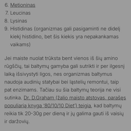
Metioninas
Leucinas
Lysinas
Histidinas (organizmas gali pasigaminti ne didelį
kiekį histidino, bet šis kiekis yra nepakankamas
vaikams)
Jei maiste nuolat trūksta bent vienos iš šių amino
rūgščių, tai baltymų gamyba gali sutrikti ir per ilgesnį
laiką išsivystyti ligos, nes organizmas baltymus
naudoja audinių statybai bei ląstelių remontui, taip
pat enzimams. Tačiau su šia baltymų teorija ne visi
sutinka.
Dr. D.Graham (žalio maisto atstovas
,
parašęs
populiarią knyga ‘80/10/10 Diet’) teigia
, kad baltymų
reikia tik 20-30g per dieną ir jų galima gauti iš vaisių
ir daržovių.