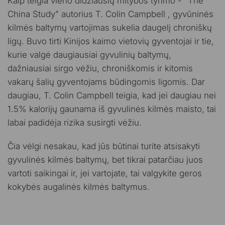
Kaip teigia vieno didžiausių mitybos tyrimo - “The
China Study” autorius T. Colin Campbell , gyvūninės
kilmės baltymų vartojimas sukelia daugelį chroniškų
ligų. Buvo tirti Kinijos kaimo vietovių gyventojai ir tie,
kurie valgė daugiausiai gyvulinių baltymų,
dažniausiai sirgo vėžiu, chroniškomis ir kitomis
vakarų šalių gyventojams būdingomis ligomis. Dar
daugiau, T. Colin Campbell teigia, kad jei daugiau nei
1.5% kalorijų gaunama iš gyvulinės kilmės maisto, tai
labai padidėja rizika susirgti vėžiu.
Čia vėlgi nesakau, kad jūs būtinai turite atsisakyti
gyvulinės kilmės baltymų, bet tikrai patarčiau juos
vartoti saikingai ir, jei vartojate, tai valgykite geros
kokybės augalinės kilmės baltymus.