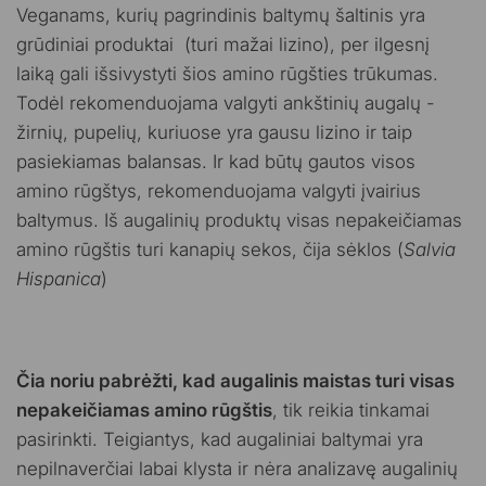
Veganams, kurių pagrindinis baltymų šaltinis yra
grūdiniai produktai (turi mažai lizino), per ilgesnį
laiką gali išsivystyti šios amino rūgšties trūkumas.
Todėl rekomenduojama valgyti ankštinių augalų -
žirnių, pupelių, kuriuose yra gausu lizino ir taip
pasiekiamas balansas. Ir kad būtų gautos visos
amino rūgštys, rekomenduojama valgyti įvairius
baltymus. Iš augalinių produktų visas nepakeičiamas
amino rūgštis turi kanapių sekos, čija sėklos (
Salvia
Hispanica
)
Čia noriu pabrėžti, kad augalinis maistas turi visas
nepakeičiamas amino rūgštis
, tik reikia tinkamai
pasirinkti. Teigiantys, kad augaliniai baltymai yra
nepilnaverčiai labai klysta ir nėra analizavę augalinių