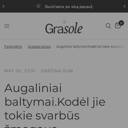
Siunčiame po visą pasaulį
0
Pagrindinis
/
Sveikas kūnas
/
Augaliniai baltymai.Kodėl jie tokie svarbūs 
MAY 30, 2016
GRAŽINA GUM
Augaliniai
baltymai.Kodėl jie
tokie svarbūs