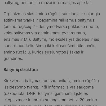
baltymų, bei turi itin mažai informacijos apie tai.
Organizmas šias amino rūgštis surikiuoja ir sujungia
atitinkama tvarka ir pagamina reikiamus baltymus
(amino rūgščių išsidėstymo tvarka priklauso nuo to,
koks baltymas yra gaminamas, pvz: raumuo,
enzimas ir t.t.). Baltymų molekulės yra didelės ir jas
sudaro nuo kelių šimtų iki keliasdešimt tūkstančių
amino rūgščių, kurios susijungtos į šakas ir
grandines.
Baltymų struktūra
Kiekvienas baltymas turi sau unikalią amino rūgščių
išsidėstymo tvarką. Ir ši informacija yra saugoma
(užkoduota) DNR. Baltymai gaminami ląstelės
citoplazmoje ir kartais sujungiama net iki 20 amino