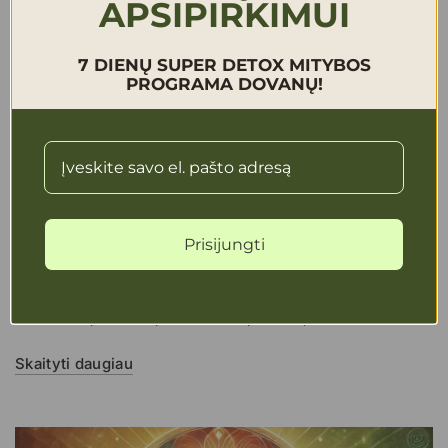
APSIPIRKIMUI
7 DIENŲ SUPER DETOX MITYBOS
PROGRAMA DOVANŲ!
SEPTEMBER 11 2025
Kūno ir proto darną lydinti
savirealizacija
Prisijungti
„Sveikame kūne – sveika siela“ (mens sana in corpore sano)
– šie Juvenalo žodžiai skamba jau nuo Senovės Romos laikų
ir iki šiol nepraranda prasmės. Jie primena, kad kūnas ir...
Skaityti daugiau