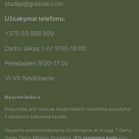
studija@grasole.com
Užsakymai telefonu:
+370 63 888 999
Darbo laikas: I-IV: 9:00-18:00
Penktadieni 9:00-17:00
VI-VII: Nedirbame
Naujienlaiškis
Prisijunkite prie GraSole naujienlaiškio! Išskirtiniai pasiūlymai
ir naujienos kiekvieną savaitę.
Naujiems prenumeratoriams dovanojame el. knygą: 7 Dienų
Super Detox Mitybos Programa
-5% nuolaidos kodą
jūsų