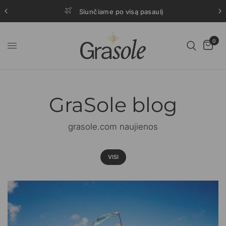
Siunčiame po visą pasaulį
0
GraSole blog
grasole.com naujienos
VISI