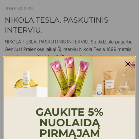
JUNE 30 2026
NIKOLA TESLA. PASKUTINIS
INTERVIU.
NIKOLA TESLA. PASKUTINIS INTERVIU. Su didžiule pagarba.
Genijus! Pralenkęs laiką! Šį interviu Nikola Tesla 1899 metais
davė žurnalui “Spirit Egg”. Štai jo pačios įdomiausios
akimirkos: Tesla: Taip, aš atradau keletą...
Skaityti daugiau
GAUKITE 5%
NUOLAIDĄ
PIRMĄJAM