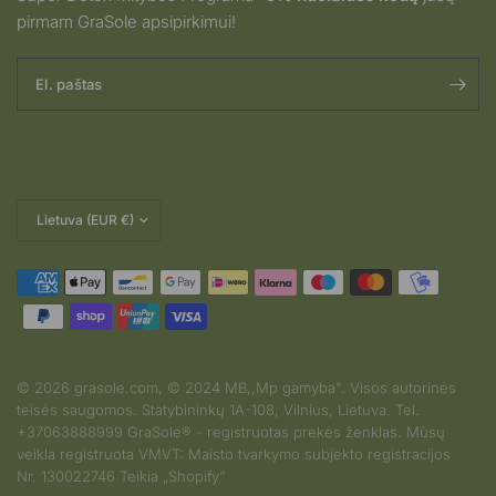
pirmam GraSole apsipirkimui!
El. paštas
Pakeisti
šalį
© 2026 grasole.com, © 2024 MB,,Mp gamyba". Visos autorinės
teisės saugomos. Statybininkų 1A-108, Vilnius, Lietuva. Tel.
2026-08-05
+37063888999 GraSole® - registruotas prekės ženklas. Mūsų
D.K iš Lithuania
veikla registruota VMVT: Maisto tvarkymo subjekto registracijos
įvertino produktą
Nr. 130022746 Teikia „Shopify“
Jūsų papildus